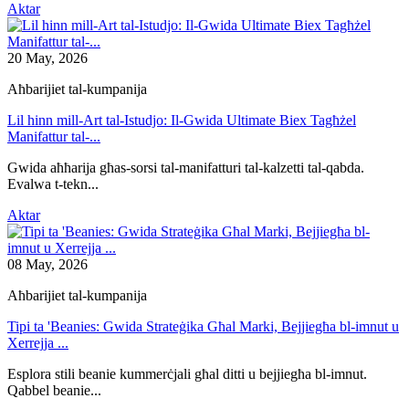
Aktar
20 May, 2026
Aħbarijiet tal-kumpanija
Lil hinn mill-Art tal-Istudjo: Il-Gwida Ultimate Biex Tagħżel
Manifattur tal-...
Gwida aħħarija għas-sorsi tal-manifatturi tal-kalzetti tal-qabda.
Evalwa t-tekn...
Aktar
08 May, 2026
Aħbarijiet tal-kumpanija
Tipi ta 'Beanies: Gwida Strateġika Għal Marki, Bejjiegħa bl-imnut u
Xerrejja ...
Esplora stili beanie kummerċjali għal ditti u bejjiegħa bl-imnut.
Qabbel beanie...