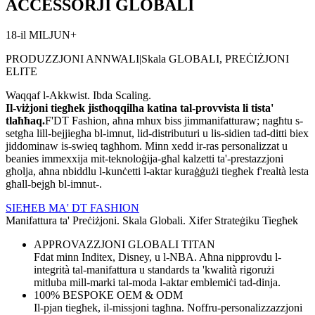
AĊĊESSORJI GLOBALI
18-il MILJUN+
PRODUZZJONI ANNWALI|Skala GLOBALI, PREĊIŻJONI
ELITE
Waqqaf l-Akkwist. Ibda Scaling.
Il-viżjoni tiegħek jistħoqqilha katina tal-provvista li tista'
tlaħħaq.
F'DT Fashion, aħna mhux biss jimmanifatturaw; nagħtu s-
setgħa lill-bejjiegħa bl-imnut, lid-distributuri u lis-sidien tad-ditti biex
jiddominaw is-swieq tagħhom. Minn xedd ir-ras personalizzat u
beanies immexxija mit-teknoloġija-għal kalzetti ta'-prestazzjoni
għolja, aħna nbiddlu l-kunċetti l-aktar kuraġġużi tiegħek f'realtà lesta
għall-bejgħ bl-imnut-.
SIEĦEB MA' DT FASHION
Manifattura ta' Preċiżjoni. Skala Globali. Xifer Strateġiku Tiegħek
APPROVAZZJONI GLOBALI TITAN
Fdat minn Inditex, Disney, u l-NBA. Aħna nipprovdu l-
integrità tal-manifattura u standards ta 'kwalità rigorużi
mitluba mill-marki tal-moda l-aktar emblemiċi tad-dinja.
100% BESPOKE OEM & ODM
Il-pjan tiegħek, il-missjoni tagħna. Noffru-personalizzazzjoni