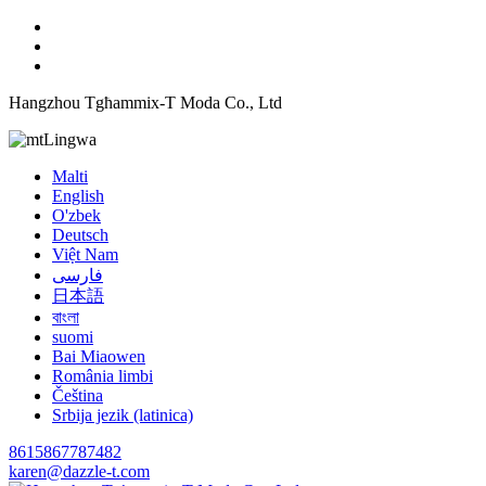
Hangzhou Tgħammix-T Moda Co., Ltd
Lingwa
Malti
English
O'zbek
Deutsch
Việt Nam
فارسی
日本語
বাংলা
suomi
Bai Miaowen
România limbi
Čeština
Srbija jezik (latinica)
8615867787482
karen@dazzle-t.com