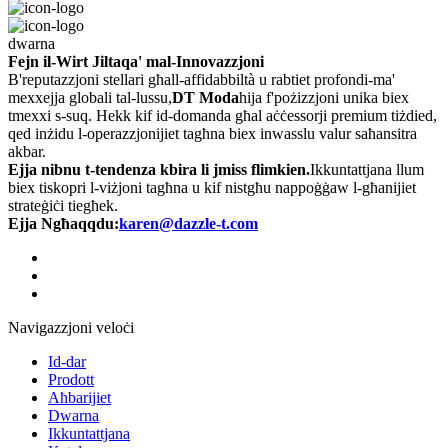
dwarna
Fejn il-Wirt Jiltaqa' mal-Innovazzjoni
B'reputazzjoni stellari għall-affidabbiltà u rabtiet profondi-ma'
mexxejja globali tal-lussu,
DT Moda
hija f'pożizzjoni unika biex
tmexxi s-suq. Hekk kif id-domanda għal aċċessorji premium tiżdied,
qed inżidu l-operazzjonijiet tagħna biex inwasslu valur saħansitra
akbar.
Ejja nibnu t-tendenza kbira li jmiss flimkien.
Ikkuntattjana llum
biex tiskopri l-viżjoni tagħna u kif nistgħu nappoġġaw l-għanijiet
strateġiċi tiegħek.
Ejja Ngħaqqdu:
karen@dazzle-t.com
Navigazzjoni veloċi
Id-dar
Prodott
Aħbarijiet
Dwarna
Ikkuntattjana