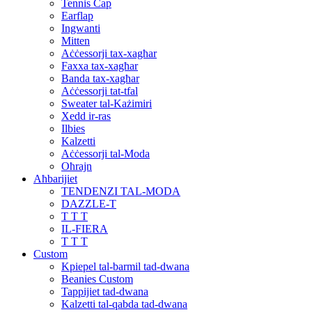
Tennis Cap
Earflap
Ingwanti
Mitten
Aċċessorji tax-xagħar
Faxxa tax-xagħar
Banda tax-xagħar
Aċċessorji tat-tfal
Sweater tal-Każimiri
Xedd ir-ras
Ilbies
Kalzetti
Aċċessorji tal-Moda
Oħrajn
Aħbarijiet
TENDENZI TAL-MODA
DAZZLE-T
T T T
IL-FIERA
T T T
Custom
Kpiepel tal-barmil tad-dwana
Beanies Custom
Tappijiet tad-dwana
Kalzetti tal-qabda tad-dwana