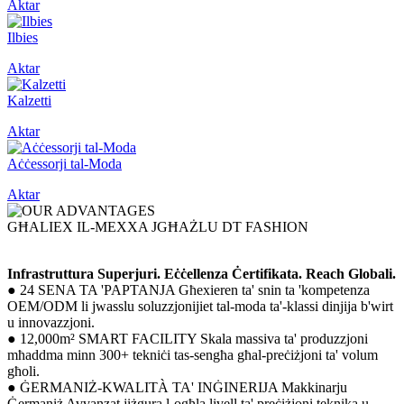
Aktar
Ilbies
Aktar
Kalzetti
Aktar
Aċċessorji tal-Moda
Aktar
GĦALIEX IL-MEXXA JGĦAŻLU DT FASHION
Infrastruttura Superjuri. Eċċellenza Ċertifikata. Reach Globali.
● 24 SENA TA 'PAPTANJA Għexieren ta' snin ta 'kompetenza
OEM/ODM li jwasslu soluzzjonijiet tal-moda ta'-klassi dinjija b'wirt
u innovazzjoni.
● 12,000m² SMART FACILITY Skala massiva ta' produzzjoni
mħaddma minn 300+ tekniċi tas-sengħa għal-preċiżjoni ta' volum
għoli.
● ĠERMANIŻ-KWALITÀ TA' INĠINERIJA Makkinarju
Ġermaniż Avvanzat jiżgura l-ogħla livell ta' preċiżjoni teknika u