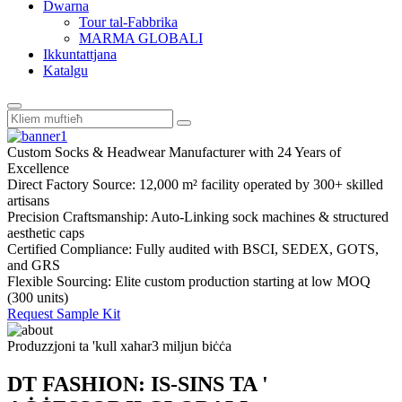
Dwarna
Tour tal-Fabbrika
MARMA GLOBALI
Ikkuntattjana
Katalgu
Custom Socks & Headwear Manufacturer with 24 Years of
Excellence
Direct Factory Source: 12,000 m² facility operated by 300+ skilled
artisans
Precision Craftsmanship: Auto-Linking sock machines & structured
aesthetic caps
Certified Compliance: Fully audited with BSCI, SEDEX, GOTS,
and GRS
Flexible Sourcing: Elite custom production starting at low MOQ
(300 units)
Request Sample Kit
Produzzjoni ta 'kull xahar
3 miljun biċċa
DT FASHION: IS-SINS TA '