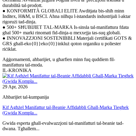
durabilità tal-prodott.
● KONFORMITÀ GLOBALI ELITE Awditjata bis-sħiħ minn
Inditex, H&M, u BSCI. Aħna nilħqu l-istandards industrijali l-aktar
rigorużi tad-dinja.
● 500+ SĦUBIJIET TAL-MARKA Is-sinsla tal-manifattura fdata
għal 500+ marki rinomati fid-dinja-u mexxejja tas-suq globali.
● INNOVAZZJONI SOSTENIBBLI Materjali ċertifikati GOTS &
GRS għall-eko{0}}eko{0}}inkluż qoton organiku u poliester
riċiklat.
Aġġornamenti, aħbarijiet, u għarfien minn fuq quddiem fil-
manifattura tal-moda.
IL-KRONIKA
29 Apr, 2026
Aħbarijiet tal-kumpanija
Kif Agħżel Manifattur tal-Beanie Affidabbli Għall-Marka Tiegħek
(Gwida Kompla...
Gwida esperta għall-evalwazzjoni tal-manifatturi tal-beanie tad-
dwana. Tgħallem...