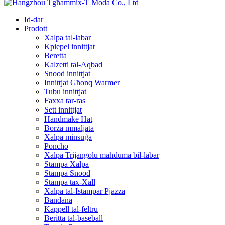
Id-dar
Prodott
Xalpa tal-labar
Kpiepel innittjat
Beretta
Kalzetti tal-Aqbad
Snood innittjat
Innittjat Għonq Warmer
Tubu innittjat
Faxxa tar-ras
Sett innittjat
Handmake Hat
Borża mmaljata
Xalpa minsuġa
Poncho
Xalpa Trijangolu maħduma bil-labar
Stampa Xalpa
Stampa Snood
Stampa tax-Xall
Xalpa tal-Istampar Pjazza
Bandana
Kappell tal-feltru
Beritta tal-baseball