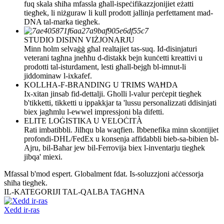
fuq skala sħiħa mfassla għall-ispeċifikazzjonijiet eżatti
tiegħek, li niżguraw li kull prodott jallinja perfettament mad-
DNA tal-marka tiegħek.
STUDIO DISINN VIŻJONARJU
Minn ħolm selvaġġ għal realtajiet tas-suq. Id-disinjaturi
veterani tagħna jneħħu d-distakk bejn kunċetti kreattivi u
prodotti tal-isturdament, lesti għall-bejgħ bl-imnut-li
jiddominaw l-ixkafef.
KOLLHA-F-BRANDING U TRIMS WAĦDA
Ix-xitan jinsab fid-dettalji. Għolli l-valur perċepit tiegħek
b'tikketti, tikketti u ippakkjar ta 'lussu personalizzati ddisinjati
biex jagħmlu l-ewwel impressjoni bla difetti.
ELITE LOĠISTIKA U VELOĊITÀ
Rati imbatibbli. Jilħqu bla waqfien. Ibbenefika minn skontijiet
profondi-DHL/FedEx u konsenja affidabbli bieb-sa-bibien bl-
Ajru, bil-Baħar jew bil-Ferrovija biex l-inventarju tiegħek
jibqa' miexi.
Mfassal b'mod espert. Globalment fdat. Is-soluzzjoni aċċessorja
sħiħa tiegħek.
IL-KATEGORIJI TAL-QALBA TAGĦNA
Xedd ir-ras